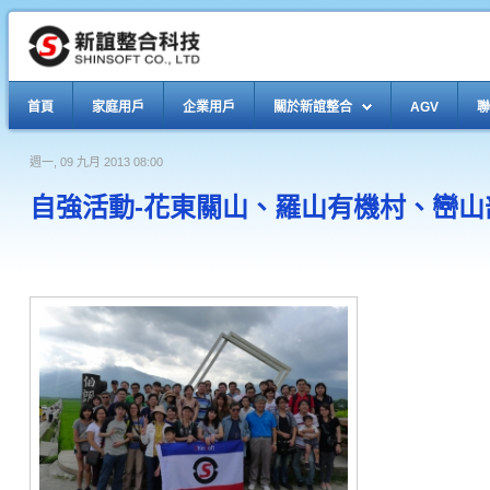
首頁
家庭用戶
企業用戶
關於新誼整合
AGV
聯
週一, 09 九月 2013 08:00
自強活動-花東關山、羅山有機村、巒山